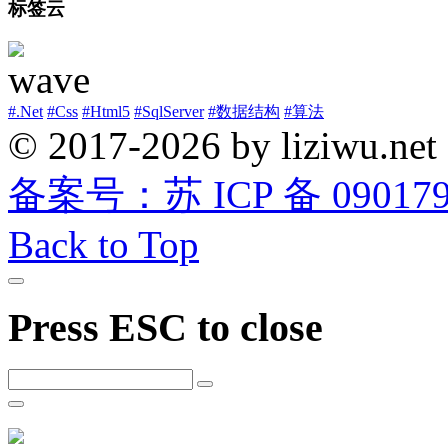
标签云
#.Net
#Css
#Html5
#SqlServer
#数据结构
#算法
© 2017-2026 by liziwu.net
备案号：苏 ICP 备 0901790
Back to Top
Press ESC to close